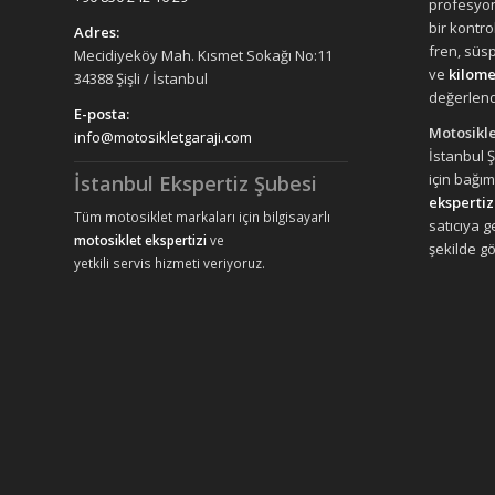
profesyon
bir kontro
Adres:
fren, süs
Mecidiyeköy Mah. Kısmet Sokağı No:11
ve
kilome
34388 Şişli / İstanbul
değerlendi
E-posta:
Motosikle
info@motosikletgaraji.com
İstanbul 
için bağım
İstanbul Ekspertiz Şubesi
ekspertiz
Tüm motosiklet markaları için bilgisayarlı
satıcıya 
motosiklet ekspertizi
ve
şekilde gö
yetkili servis hizmeti veriyoruz.