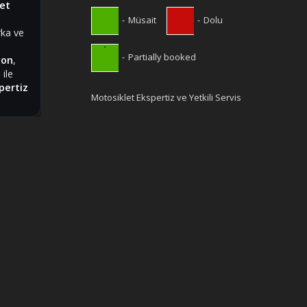
let
-
Müsait
-
Dolu
ka ve
·
-
Partially booked
yon
,
 ile
pertiz
Motosiklet Ekspertiz ve Yetkili Servis