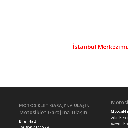
İstanbul Merkezimi
Motosi
MOTOSIKLET GARAJI’NA ULAŞIN
Motosikle
Motosiklet Garajı’na Ulaşın
teknik ve
Bilgi Hattı:
güvenlik 
+90 850 242 16 29