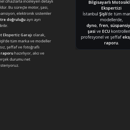
el cihazlarla inceleyen detaylı
Bilgisayarlı Motosik
ldür. Bu süreçte motor, şasi,
Ekspertizi
pansiyon, elektronik sistemler
İstanbul
Şişli
’de tüm mar
modellerde,
tre doğruluğu
ayrı ayrı
dyno
,
fren
,
süspansi
rilir.
şasi
ve
ECU
kontrolleri
t Ekspertiz Garajı
olarak,
profesyonel ve şeffaf
eks
Şişli’de tüm marka ve modeller
raporu
.
sız, şeffaf ve fotoğraflı
 raporu
hazırlıyor, alıcı ve
gerçek durumu net
steriyoruz.