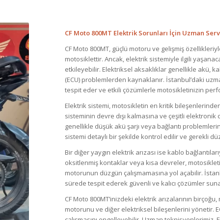
CF Moto 800MT Elektrik Sorunları İçin Uzman Serv
CF Moto 800MT, güçlü motoru ve gelişmiş özellikleriyl
motosiklettir. Ancak, elektrik sistemiyle ilgili yaşan
etkileyebilir. Elektriksel aksaklıklar genellikle akü,
(ECU) problemlerden kaynaklanır. İstanbul’daki uzman
tespit eder ve etkili çözümlerle motosikletinizin per
Elektrik sistemi, motosikletin en kritik bileşenlerind
sisteminin devre dışı kalmasına ve çeşitli elektronik c
genellikle düşük akü şarjı veya bağlantı problemleri
sistemi detaylı bir şekilde kontrol edilir ve gerekli dü
Bir diğer yaygın elektrik arızası ise kablo bağlantılarıy
oksitlenmiş kontaklar veya kısa devreler, motosikletin
motorunun düzgün çalışmamasına yol açabilir. İstanbul
sürede tespit ederek güvenli ve kalıcı çözümler suna
CF Moto 800MT’inizdeki elektrik arızalarının birçoğu, me
motorunu ve diğer elektriksel bileşenlerini yönetir. 
çalışmasını engelleyebilir. Uzman teknisyenlerimiz, 