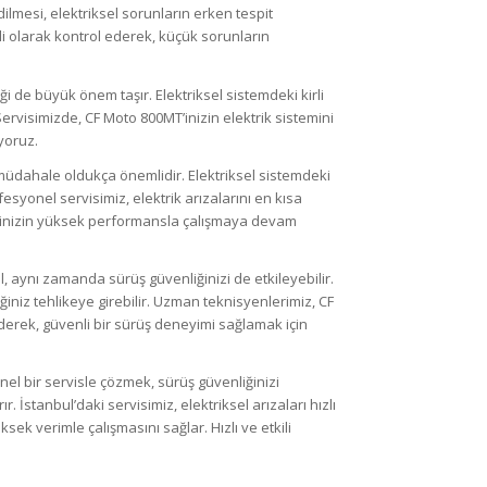
ilmesi, elektriksel sorunların erken tespit
li olarak kontrol ederek, küçük sorunların
iği de büyük önem taşır. Elektriksel sistemdeki kirli
 Servisimizde, CF Moto 800MT’inizin elektrik sistemini
yoruz.
ı müdahale oldukça önemlidir. Elektriksel sistemdeki
esyonel servisimiz, elektrik arızalarını en kısa
etinizin yüksek performansla çalışmaya devam
, aynı zamanda sürüş güvenliğinizi de etkileyebilir.
ğiniz tehlikeye girebilir. Uzman teknisyenlerimiz, CF
 ederek, güvenli bir sürüş deneyimi sağlamak için
nel bir servisle çözmek, sürüş güvenliğinizi
. İstanbul’daki servisimiz, elektriksel arızaları hızlı
sek verimle çalışmasını sağlar. Hızlı ve etkili