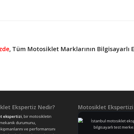
zde
, Tüm Motosiklet Marklarının Bilgisayarlı E
klet Ekspertiz Nedir?
Motosiklet Ekspertizi
t ekspertizi
, bir motosikletin
 mekanik durumunu,
ekipmanlarını ve performansını