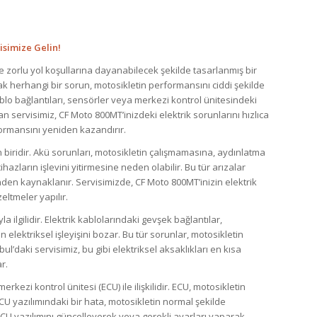
isimize Gelin!
e zorlu yol koşullarına dayanabilecek şekilde tasarlanmış bir
acak herhangi bir sorun, motosikletin performansını ciddi şekilde
 kablo bağlantıları, sensörler veya merkezi kontrol ünitesindeki
 servisimiz, CF Moto 800MT’inizdeki elektrik sorunlarını hızlıca
formansını yeniden kazandırır.
en biridir. Akü sorunları, motosikletin çalışmamasına, aydınlatma
ihazların işlevini yitirmesine neden olabilir. Bu tür arızalar
nden kaynaklanır. Servisimizde, CF Moto 800MT’inizin elektrik
zeltmeler yapılır.
la ilgilidir. Elektrik kablolarındaki gevşek bağlantılar,
 elektriksel işleyişini bozar. Bu tür sorunlar, motosikletin
’daki servisimiz, bu gibi elektriksel aksaklıkları en kısa
r.
rkezi kontrol ünitesi (ECU) ile ilişkilidir. ECU, motosikletin
ECU yazılımındaki bir hata, motosikletin normal şekilde
ECU yazılımını güncelleyerek veya gerekli ayarları yaparak