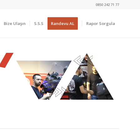
0850 242 71 77
Bize Ulaşın
S.S.S
Randevu AL
Rapor Sorgula