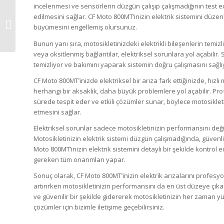
incelenmesi ve sensörlerin düzgün çalışıp çalışmadığının test ed
CF Moto 400NK Motor
edilmesini sağlar. CF Moto 800MT’inizin elektrik sistemini düzen
Sesleri İçin Hemen
büyümesini engellemiş olursunuz.
Servisimize Başvurun!
Bunun yanı sıra, motosikletinizdeki elektrikli bileşenlerin temizl
veya oksitlenmiş bağlantılar, elektriksel sorunlara yol açabilir.
temizliyor ve bakımını yaparak sistemin doğru çalışmasını sağlı
CF Moto 800MT’inizde elektriksel bir arıza fark ettiğinizde, hızl
herhangi bir aksaklık, daha büyük problemlere yol açabilir. Prof
sürede tespit eder ve etkili çözümler sunar, böylece motosikl
etmesini sağlar.
Elektriksel sorunlar sadece motosikletinizin performansını değil
Motosikletinizin elektrik sistemi düzgün çalışmadığında, güvenli
Moto 800MT’inizin elektrik sistemini detaylı bir şekilde kontrol
gereken tüm onarımları yapar.
Sonuç olarak, CF Moto 800MT’inizin elektrik arızalarını profesyo
artırırken motosikletinizin performansını da en üst düzeye çıkarır
ve güvenilir bir şekilde gidererek motosikletinizin her zaman yük
çözümler için bizimle iletişime geçebilirsiniz.