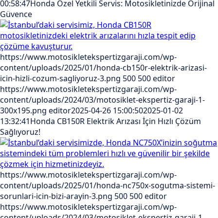
00:58:47
Honda Özel Yetkili Servis: Motosikletinizde Orijinal
Güvence
https://www.motosikletekspertizgaraji.com/wp-
content/uploads/2025/01/honda-cb150r-elektrik-arizasi-
icin-hizli-cozum-sagliyoruz-3.png
500
500
editor
https://www.motosikletekspertizgaraji.com/wp-
content/uploads/2024/03/motosiklet-ekspertiz-garaji-1-
300x195.png
editor
2025-04-26 15:00:50
2025-01-02
13:32:41
Honda CB150R Elektrik Arızası İçin Hızlı Çözüm
Sağlıyoruz!
https://www.motosikletekspertizgaraji.com/wp-
content/uploads/2025/01/honda-nc750x-sogutma-sistemi-
sorunlari-icin-bizi-arayin-3.png
500
500
editor
https://www.motosikletekspertizgaraji.com/wp-
content/uploads/2024/03/motosiklet-ekspertiz-garaji-1-