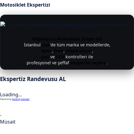
Motosiklet Ekspertizi
Bilgisayarlı Motosiklet Ekspertizi
İstanbul
Şişli
’de tüm marka ve modellerde,
dyno
,
fren
,
süspansiyon
,
şasi
ve
ECU
kontrolleri ile
profesyonel ve şeffaf
ekspertiz raporu
.
Ekspertiz Randevusu AL
Loading...
Powered by
Booking Calendar
-
Müsait