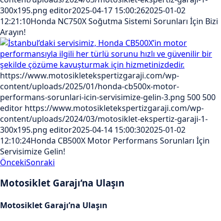
300x195.png
editor
2025-04-17 15:00:26
2025-01-02
12:21:10
Honda NC750X Soğutma Sistemi Sorunları İçin Bizi
Arayın!
https://www.motosikletekspertizgaraji.com/wp-
content/uploads/2025/01/honda-cb500x-motor-
performans-sorunlari-icin-servisimize-gelin-3.png
500
500
editor
https://www.motosikletekspertizgaraji.com/wp-
content/uploads/2024/03/motosiklet-ekspertiz-garaji-1-
300x195.png
editor
2025-04-14 15:00:30
2025-01-02
12:10:24
Honda CB500X Motor Performans Sorunları İçin
Servisimize Gelin!
Önceki
Sonraki
Motosiklet Garajı’na Ulaşın
Motosiklet Garajı’na Ulaşın