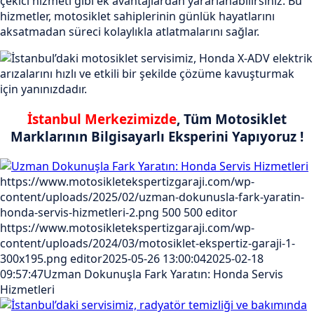
çekici hizmeti gibi ek avantajlardan yararlanabilirsiniz. Bu
hizmetler, motosiklet sahiplerinin günlük hayatlarını
aksatmadan süreci kolaylıkla atlatmalarını sağlar.
İstanbul Merkezimizde
, Tüm Motosiklet
Marklarının Bilgisayarlı Eksperini Yapıyoruz !
https://www.motosikletekspertizgaraji.com/wp-
content/uploads/2025/02/uzman-dokunusla-fark-yaratin-
honda-servis-hizmetleri-2.png
500
500
editor
https://www.motosikletekspertizgaraji.com/wp-
content/uploads/2024/03/motosiklet-ekspertiz-garaji-1-
300x195.png
editor
2025-05-26 13:00:04
2025-02-18
09:57:47
Uzman Dokunuşla Fark Yaratın: Honda Servis
Hizmetleri