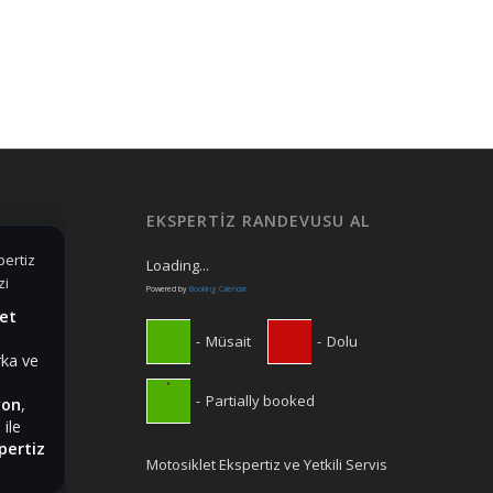
EKSPERTIZ RANDEVUSU AL
Loading...
Powered by
Booking Calendar
let
-
Müsait
-
Dolu
ka ve
·
-
Partially booked
yon
,
 ile
pertiz
Motosiklet Ekspertiz ve Yetkili Servis