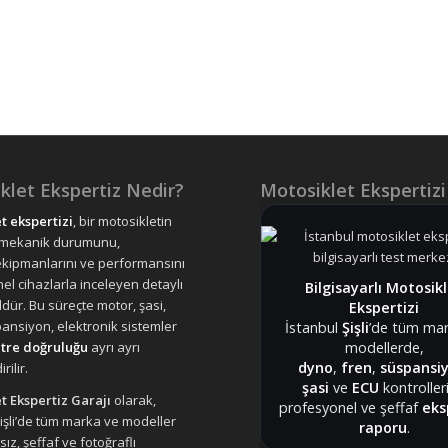
klet Ekspertiz Nedir?
Motosiklet Ekspertizi
t ekspertizi
, bir motosikletin
 mekanik durumunu,
ekipmanlarını ve performansını
el cihazlarla inceleyen detaylı
Bilgisayarlı Motosik
ldür. Bu süreçte motor, şasi,
Ekspertizi
pansiyon, elektronik sistemler
İstanbul
Şişli
’de tüm mar
modellerde,
tre doğruluğu
ayrı ayrı
dyno
,
fren
,
süspansi
rilir.
şasi
ve
ECU
kontrolleri
t Ekspertiz Garajı
olarak,
profesyonel ve şeffaf
eks
Şişli’de tüm marka ve modeller
raporu
.
sız, şeffaf ve fotoğraflı