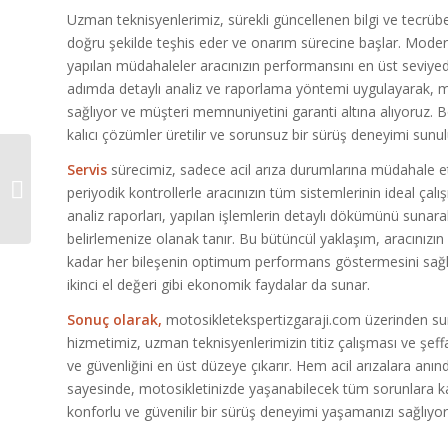
Uzman teknisyenlerimiz, sürekli güncellenen bilgi ve tecrübel
doğru şekilde teşhis eder ve onarım sürecine başlar. Modern
yapılan müdahaleler aracınızın performansını en üst seviyede
adımda detaylı analiz ve raporlama yöntemi uygulayarak, müd
sağlıyor ve müşteri memnuniyetini garanti altına alıyoruz. 
kalıcı çözümler üretilir ve sorunsuz bir sürüş deneyimi sunul
Hızlı & Ekonomik
Servis
sürecimiz, sadece acil arıza durumlarına müdahale 
Motosiklet Tamir
periyodik kontrollerle aracınızın tüm sistemlerinin ideal çal
Servisi
analiz raporları, yapılan işlemlerin detaylı dökümünü sunara
belirlemenize olanak tanır. Bu bütüncül yaklaşım, aracınızı
kadar her bileşenin optimum performans göstermesini sağla
ikinci el değeri gibi ekonomik faydalar da sunar.
Sonuç olarak,
motosikletekspertizgaraji.com üzerinden su
hizmetimiz, uzman teknisyenlerimizin titiz çalışması ve şeff
ve güvenliğini en üst düzeye çıkarır. Hem acil arızalara a
sayesinde, motosikletinizde yaşanabilecek tüm sorunlara k
konforlu ve güvenilir bir sürüş deneyimi yaşamanızı sağlıyor