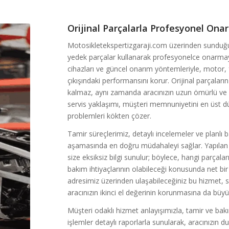
Orijinal Parçalarla Profesyonel Onar
Motosikletekspertizgaraji.com üzerinden sunduğumu
yedek parçalar kullanarak profesyonelce onarmayı
cihazları ve güncel onarım yöntemleriyle, motor, 
çıkışındaki performansını korur. Orijinal parçaları
kalmaz, aynı zamanda aracınızın uzun ömürlü ve g
servis yaklaşımı, müşteri memnuniyetini en üst d
problemleri kökten çözer.
Tamir süreçlerimiz, detaylı incelemeler ve planlı 
aşamasında en doğru müdahaleyi sağlar. Yapılan her
size eksiksiz bilgi sunulur; böylece, hangi parçaları
bakım ihtiyaçlarının olabileceği konusunda net bi
adresimiz üzerinden ulaşabileceğiniz bu hizmet,
aracınızın ikinci el değerinin korunmasına da büyü
Müşteri odaklı hizmet anlayışımızla, tamir ve bakım
işlemler detaylı raporlarla sunularak, aracınızın 