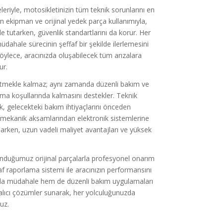
eriyle, motosikletinizin tüm teknik sorunlarını en
 ekipman ve orijinal yedek parça kullanımıyla,
 tutarken, güvenlik standartlarını da korur. Her
ahale sürecinin şeffaf bir şekilde ilerlemesini
Böylece, aracınızda oluşabilecek tüm arızalara
ur.
etmekle kalmaz; aynı zamanda düzenli bakım ve
ışma koşullarında kalmasını destekler. Teknik
k, gelecekteki bakım ihtiyaçlarını önceden
n mekanik aksamlarından elektronik sistemlerine
rken, uzun vadeli maliyet avantajları ve yüksek
nduğumuz orijinal parçalarla profesyonel onarım
af raporlama sistemi ile aracınızın performansını
nında müdahale hem de düzenli bakım uygulamaları
alıcı çözümler sunarak, her yolculuğunuzda
uz.