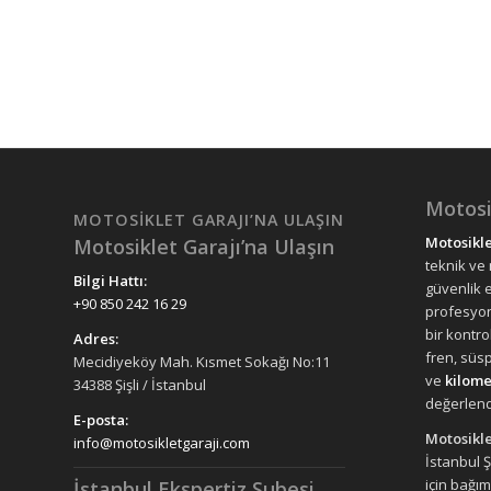
Motosi
MOTOSIKLET GARAJI’NA ULAŞIN
Motosikle
Motosiklet Garajı’na Ulaşın
teknik ve
Bilgi Hattı:
güvenlik 
+90 850 242 16 29
profesyon
bir kontro
Adres:
fren, süs
Mecidiyeköy Mah. Kısmet Sokağı No:11
ve
kilome
34388 Şişli / İstanbul
değerlendi
E-posta:
Motosikle
info@motosikletgaraji.com
İstanbul 
için bağım
İstanbul Ekspertiz Şubesi