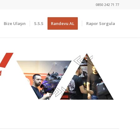
0850 242 71 77
Bize Ulaşın
S.S.S
Randevu AL
Rapor Sorgula