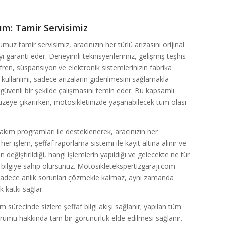
ım: Tamir Servisimiz
z tamir servisimiz, aracınızın her türlü arızasını orijinal
 garanti eder. Deneyimli teknisyenlerimiz, gelişmiş teşhis
fren, süspansiyon ve elektronik sistemlerinizin fabrika
n kullanımı, sadece arızaların giderilmesini sağlamakla
üvenli bir şekilde çalışmasını temin eder. Bu kapsamlı
üzeye çıkarırken, motosikletinizde yaşanabilecek tüm olası
bakım programları ile desteklenerek, aracınızın her
 işlem, şeffaf raporlama sistemi ile kayıt altına alınır ve
n değiştirildiği, hangi işlemlerin yapıldığı ve gelecekte ne tür
r bilgiye sahip olursunuz. Motosikletekspertizgaraji.com
 sadece anlık sorunları çözmekle kalmaz, aynı zamanda
k katkı sağlar.
 sürecinde sizlere şeffaf bilgi akışı sağlanır; yapılan tüm
durumu hakkında tam bir görünürlük elde edilmesi sağlanır.