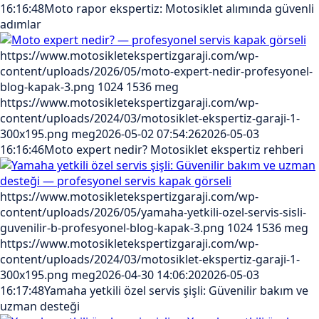
16:16:48
Moto rapor ekspertiz: Motosiklet alımında güvenli
adımlar
https://www.motosikletekspertizgaraji.com/wp-
content/uploads/2026/05/moto-expert-nedir-profesyonel-
blog-kapak-3.png
1024
1536
meg
https://www.motosikletekspertizgaraji.com/wp-
content/uploads/2024/03/motosiklet-ekspertiz-garaji-1-
300x195.png
meg
2026-05-02 07:54:26
2026-05-03
16:16:46
Moto expert nedir? Motosiklet ekspertiz rehberi
https://www.motosikletekspertizgaraji.com/wp-
content/uploads/2026/05/yamaha-yetkili-ozel-servis-sisli-
guvenilir-b-profesyonel-blog-kapak-3.png
1024
1536
meg
https://www.motosikletekspertizgaraji.com/wp-
content/uploads/2024/03/motosiklet-ekspertiz-garaji-1-
300x195.png
meg
2026-04-30 14:06:20
2026-05-03
16:17:48
Yamaha yetkili özel servis şişli: Güvenilir bakım ve
uzman desteği