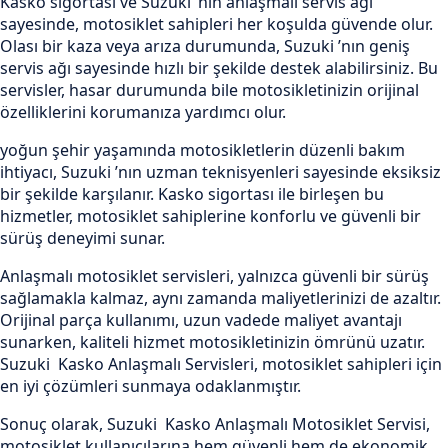
Kasko sigortası ve Suzuki ’nın anlaşmalı servis ağı
sayesinde, motosiklet sahipleri her koşulda güvende olur.
Olası bir kaza veya arıza durumunda, Suzuki ’nın geniş
servis ağı sayesinde hızlı bir şekilde destek alabilirsiniz. Bu
servisler, hasar durumunda bile motosikletinizin orijinal
özelliklerini korumanıza yardımcı olur.
yoğun şehir yaşamında motosikletlerin düzenli bakım
ihtiyacı, Suzuki ’nın uzman teknisyenleri sayesinde eksiksiz
bir şekilde karşılanır. Kasko sigortası ile birleşen bu
hizmetler, motosiklet sahiplerine konforlu ve güvenli bir
sürüş deneyimi sunar.
Anlaşmalı motosiklet servisleri, yalnızca güvenli bir sürüş
sağlamakla kalmaz, aynı zamanda maliyetlerinizi de azaltır.
Orijinal parça kullanımı, uzun vadede maliyet avantajı
sunarken, kaliteli hizmet motosikletinizin ömrünü uzatır.
Suzuki Kasko Anlaşmalı Servisleri, motosiklet sahipleri için
en iyi çözümleri sunmaya odaklanmıştır.
Sonuç olarak, Suzuki Kasko Anlaşmalı Motosiklet Servisi,
motosiklet kullanıcılarına hem güvenli hem de ekonomik