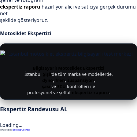
şeffaf ve fotoğraflı
ekspertiz raporu
hazırlıyor, alıcı ve satıcıya gerçek durumu
net
şekilde gösteriyoruz.
Motosiklet Ekspertizi
Bilgisayarlı Motosiklet Ekspertizi
İstanbul
Şişli
’de tüm marka ve modellerde,
dyno
,
fren
,
süspansiyon
,
şasi
ve
ECU
kontrolleri ile
profesyonel ve şeffaf
ekspertiz raporu
.
Ekspertiz Randevusu AL
Loading...
Powered by
Booking Calendar