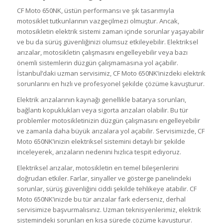
CF Moto 650NK, üstün performansı ve şık tasarımıyla
motosiklet tutkunlarının vazgeçilmezi olmuştur. Ancak,
motosikletin elektrik sistemi zaman içinde sorunlar yaşayabilir
ve bu da sürüş güvenliğinizi olumsuz etkileyebilir. Elektriksel
arızalar, motosikletin çalışmasını engelleyebilir veya bazı
önemli sistemlerin düzgün çalışmamasına yol açabilir.
İstanbul’daki uzman servisimiz, CF Moto 650NK’inizdeki elektrik
sorunlarını en hızlı ve profesyonel şekilde çözüme kavuşturur.
Elektrik arızalarının kaynağı genellikle batarya sorunları,
bağlantı kopuklukları veya sigorta arızaları olabilir. Bu tür
problemler motosikletinizin düzgün çalışmasını engelleyebilir
ve zamanla daha büyük arızalara yol açabilir. Servisimizde, CF
Moto 650NK’inizin elektriksel sistemini detaylı bir şekilde
inceleyerek, arızaların nedenini hızlıca tespit ediyoruz.
Elektriksel arızalar, motosikletin en temel bileşenlerini
doğrudan etkiler. Farlar, sinyaller ve gösterge panelindeki
sorunlar, sürüş güvenliğini ciddi şekilde tehlikeye atabilir. CF
Moto 650NK’inizde bu tür arızalar fark ederseniz, derhal
servisimize başvurmalısınız. Uzman teknisyenlerimiz, elektrik
sistemindeki sorunları en kısa sürede çözüme kavuşturur.