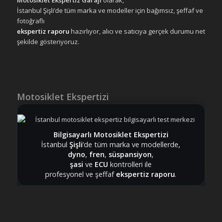
Motosiklet Ekspertiz Garajı
olarak,
İstanbul Şişli’de tüm marka ve modeller için bağımsız, şeffaf ve
fotoğraflı
ekspertiz raporu
hazırlıyor, alıcı ve satıcıya gerçek durumu net
şekilde gösteriyoruz.
Motosiklet Ekspertizi
Bilgisayarlı Motosiklet Ekspertizi
İstanbul
Şişli
’de tüm marka ve modellerde,
dyno
,
fren
,
süspansiyon
,
şasi
ve
ECU
kontrolleri ile
profesyonel ve şeffaf
ekspertiz raporu
.