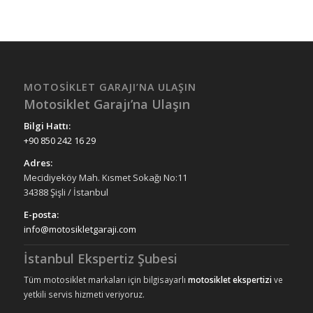
MOTOSIKLET GARAJI’NA ULAŞIN
Motosiklet Garajı’na Ulaşın
Bilgi Hattı:
+90 850 242 16 29
Adres:
Mecidiyeköy Mah. Kısmet Sokağı No:11
34388 Şişli / İstanbul
E-posta:
info@motosikletgaraji.com
İstanbul Ekspertiz Şubesi
Tüm motosiklet markaları için bilgisayarlı
motosiklet ekspertizi
ve
yetkili servis hizmeti veriyoruz.